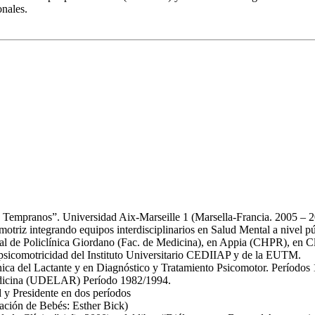
onales.
s Tempranos”. Universidad Aix-Marseille 1 (Marsella-Francia. 2005 – 2
motriz integrando equipos interdisciplinarios en Salud Mental a nivel p
al de Policlínica Giordano (Fac. de Medicina), en Appia (CHPR), en Cl
e psicomotricidad del Instituto Universitario CEDIIAP y de la EUTM.
ica del Lactante y en Diagnóstico y Tratamiento Psicomotor. Período
 Medicina (UDELAR) Período 1982/1994.
 y Presidente en dos períodos
ción de Bebés: Esther Bick)