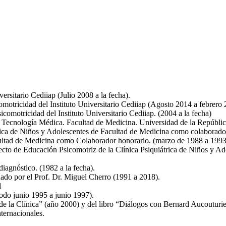
ersitario Cediiap (Julio 2008 a la fecha).
motricidad del Instituto Universitario Cediiap (Agosto 2014 a febrero 
icomotricidad del Instituto Universitario Cediiap. (2004 a la fecha)
de Tecnología Médica. Facultad de Medicina. Universidad de la Repúbl
átrica de Niños y Adolescentes de Facultad de Medicina como colaborado
acultad de Medicina como Colaborador honorario. (marzo de 1988 a 1993
ecto de Educación Psicomotriz de la Clínica Psiquiátrica de Niños y Ad
diagnóstico. (1982 a la fecha).
nado por el Prof. Dr. Miguel Cherro (1991 a 2018).
d
odo junio 1995 a junio 1997).
e la Clínica” (año 2000) y del libro “Diálogos con Bernard Aucouturie
nternacionales.