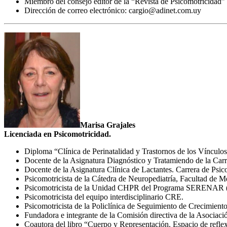
Miembro del consejo editor de la “Revista de Psicomotricidad”
Dirección de correo electrónico: cargio@adinet.com.uy
Marisa Grajales
Licenciada en Psicomotricidad.
Diploma “Clínica de Perinatalidad y Trastornos de los Vínculo
Docente de la Asignatura Diagnóstico y Tratamiendo de la Car
Docente de la Asignatura Clínica de Lactantes. Carrera de Ps
Psicomotricista de la Cátedra de Neuropediatría, Facultad de 
Psicomotricista de la Unidad CHPR del Programa SERENAR (se
Psicomotricista del equipo interdisciplinario CRE.
Psicomotricista de la Policlínica de Seguimiento de Crecimien
Fundadora e integrante de la Comisión directiva de la Asociac
Coautora del libro “Cuerpo y Representación. Espacio de reflex