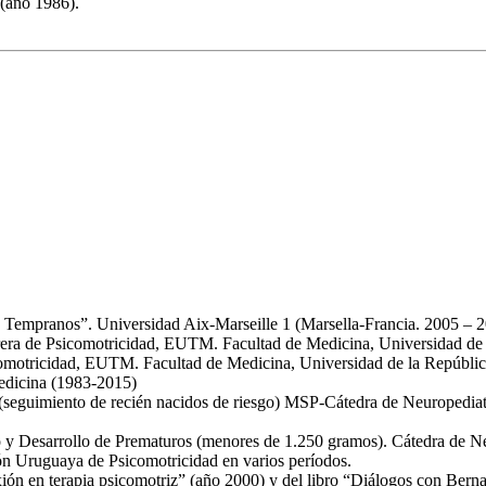
 (año 1986).
s Tempranos”. Universidad Aix-Marseille 1 (Marsella-Francia. 2005 – 2
rera de Psicomotricidad, EUTM. Facultad de Medicina, Universidad de
icomotricidad, EUTM. Facultad de Medicina, Universidad de la Repúbli
Medicina (1983-2015)
guimiento de recién nacidos de riesgo) MSP-Cátedra de Neuropediat
to y Desarrollo de Prematuros (menores de 1.250 gramos). Cátedra de N
ión Uruguaya de Psicomotricidad en varios períodos.
ión en terapia psicomotriz” (año 2000) y del libro “Diálogos con Berna