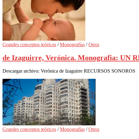
Grandes conceptos teóricos
/
Monografías
/
Otros
de Izaguirre, Verónica. Monografia:
Descargar archivo: Verónica de Izaguirre RECURSOS SONOROS
Grandes conceptos teóricos
/
Monografías
/
Otros