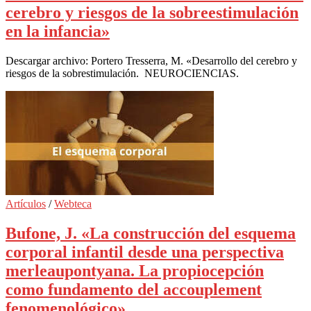
cerebro y riesgos de la sobreestimulación
en la infancia»
Descargar archivo: Portero Tresserra, M. «Desarrollo del cerebro y
riesgos de la sobrestimulación. NEUROCIENCIAS.
Artículos
/
Webteca
Bufone, J. «La construcción del esquema
corporal infantil desde una perspectiva
merleaupontyana. La propiocepción
como fundamento del accouplement
fenomenológico»