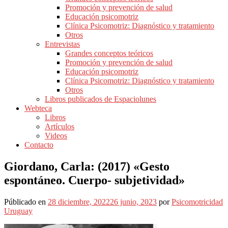
Promoción y prevención de salud
Educación psicomotriz
Clínica Psicomotriz: Diagnóstico y tratamiento
Otros
Entrevistas
Grandes conceptos teóricos
Promoción y prevención de salud
Educación psicomotriz
Clínica Psicomotriz: Diagnóstico y tratamiento
Otros
Libros publicados de Espaciolunes
Webteca
Libros
Artículos
Videos
Contacto
Giordano, Carla: (2017) «Gesto
espontáneo. Cuerpo- subjetividad»
Públicado en
28 diciembre, 2022
26 junio, 2023
por
Psicomotricidad
Uruguay